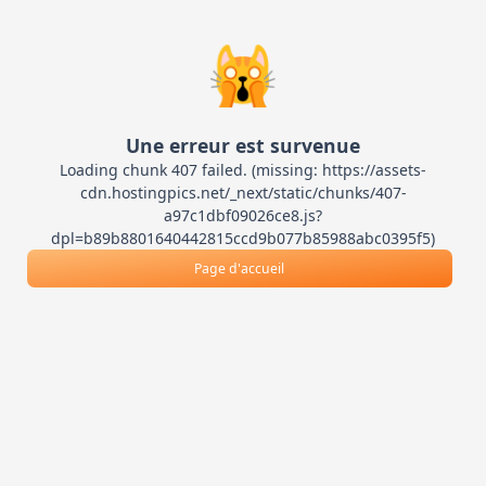
🙀
Une erreur est survenue
Loading chunk 407 failed. (missing: https://assets-
cdn.hostingpics.net/_next/static/chunks/407-
a97c1dbf09026ce8.js?
dpl=b89b8801640442815ccd9b077b85988abc0395f5)
Page d'accueil