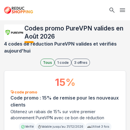
Ope
Codes promo PureVPN valides en
Août 2026
4 codes de réduction PureVPN valides et vérifiés
aujourd'hui
Tous
1
code
3
offres
15
%
code promo
Code promo : 15% de remise pour les nouveaux
clients
Obtenez un rabais de 15% sur votre premier
abonnement PureVPN avec ce bon de réduction
Vérifié
Valable jusqu'au
31/12/2026
Utilisé
3
fois