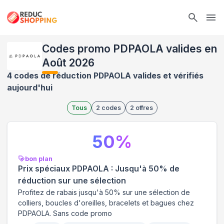
Ope
Codes promo PDPAOLA valides en
Août 2026
4 codes de réduction PDPAOLA valides et vérifiés
aujourd'hui
Tous
2
codes
2
offres
50
%
bon plan
Prix spéciaux PDPAOLA : Jusqu'à 50% de
réduction sur une sélection
Profitez de rabais jusqu'à 50% sur une sélection de
colliers, boucles d'oreilles, bracelets et bagues chez
PDPAOLA. Sans code promo