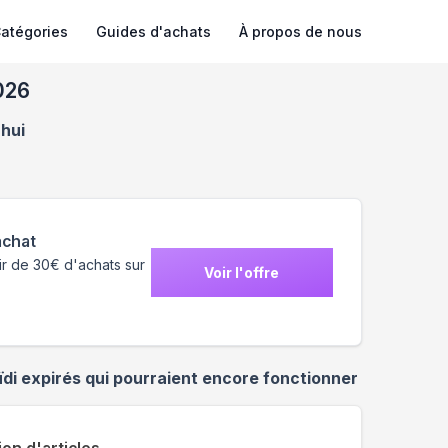
atégories
Guides d'achats
À propos de nous
026
'hui
achat
rtir de 30€ d'achats sur
Voir l'offre
ïdi
expirés qui pourraient encore fonctionner