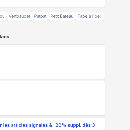
You
Vertbaudet
Patpat
Petit Bateau
Tape à l'oeil
lans
e
 les articles signalés & -20% suppl. dès 3