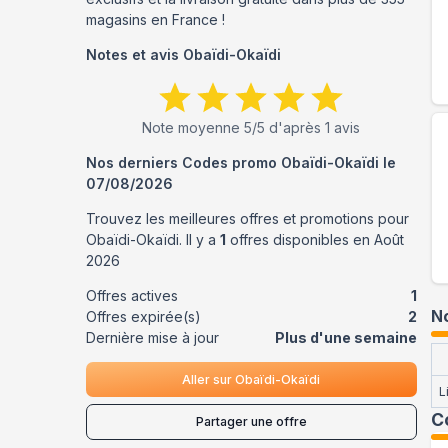
magasins en France !
Notes et avis
Obaïdi-Okaïdi
Note moyenne
5
/5 d'après
1
avis
Nos derniers Codes promo
Obaïdi-Okaïdi
le
07/08/2026
Trouvez les meilleures offres et promotions pour
Obaïdi-Okaïdi
. Il y a
1
offres disponibles en
Août
2026
Offres actives
1
No
Offres expirée(s)
2
Dernière mise à jour
Plus d'une semaine
Aller sur
Obaïdi-Okaïdi
L
C
Partager une offre