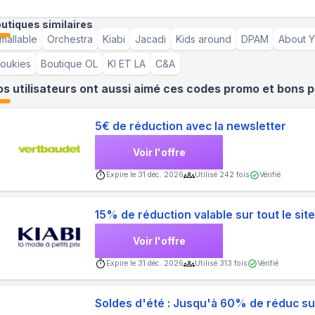
utiques similaires
mallable
Orchestra
Kiabi
Jacadi
Kids around
DPAM
About 
oukies
Boutique OL
KI ET LA
C&A
s utilisateurs ont aussi aimé ces codes promo et bons p
5€ de réduction avec la newsletter
Voir l'offre
Expire le
31 déc. 2026
Utilisé
242
fois
Vérifié
15% de réduction valable sur tout le sit
Voir l'offre
Expire le
31 déc. 2026
Utilisé
313
fois
Vérifié
Soldes d'été : Jusqu'à 60% de réduc sur