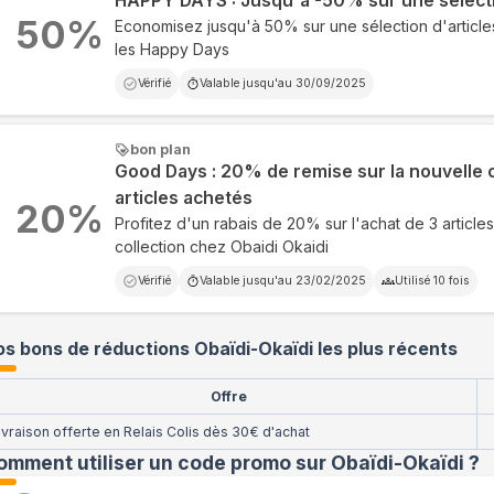
HAPPY DAYS : Jusqu'à -50% sur une sélecti
50
%
Economisez jusqu'à 50% sur une sélection d'articl
les Happy Days
Vérifié
Valable jusqu'au
30/09/2025
bon plan
Good Days : 20% de remise sur la nouvelle c
articles achetés
20
%
Profitez d'un rabais de 20% sur l'achat de 3 article
collection chez Obaidi Okaidi
Vérifié
Valable jusqu'au
23/02/2025
Utilisé
10
fois
s bons de réductions Obaïdi-Okaïdi les plus récents
Offre
ivraison offerte en Relais Colis dès 30€ d'achat
omment utiliser un code promo sur Obaïdi-Okaïdi
?