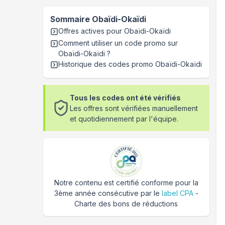
Sommaire
Obaïdi-Okaïdi
Offres actives pour
Obaïdi-Okaïdi
Comment utiliser un code promo sur
Obaïdi-Okaïdi
?
Historique des codes promo
Obaïdi-Okaïdi
Tous les codes ont été vérifiés
Les offres sont vérifiées manuellement
et quotidiennement par l'équipe.
Notre contenu est certifié conforme pour la
3ème année consécutive par le
label CPA
-
Charte des bons de réductions