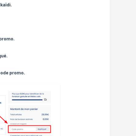
kaïdi.
 promo.
qué.
 code promo.