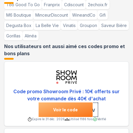
Too Good To Go
Franprix
Cdiscount
2echoix.fr
M6 Boutique
MinceurDiscount
WineandCo
Gifi
Degusta Box
La Belle Vie
Vinatis
Groupon
Saveur Bière
Gorillas
Alinéa
Nos utilisateurs ont aussi aimé ces codes promo et
bons plans
Code promo Showroom Privé : 10€ offerts sur
votre commande dès 40€ d'achat
Voir le code
***AE1BV
Expire le
31 déc. 2026
Utilisé
1186
fois
Vérifié