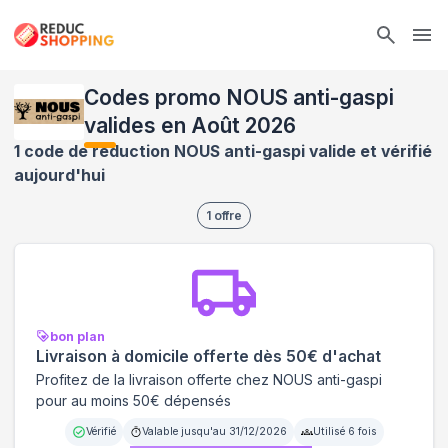
Ope
Codes promo NOUS anti-gaspi
valides en Août 2026
1 code de réduction NOUS anti-gaspi valide et vérifié
aujourd'hui
1
offre
bon plan
Livraison à domicile offerte dès 50€ d'achat
Profitez de la livraison offerte chez NOUS anti-gaspi
pour au moins 50€ dépensés
Vérifié
Valable jusqu'au
31/12/2026
Utilisé
6
fois