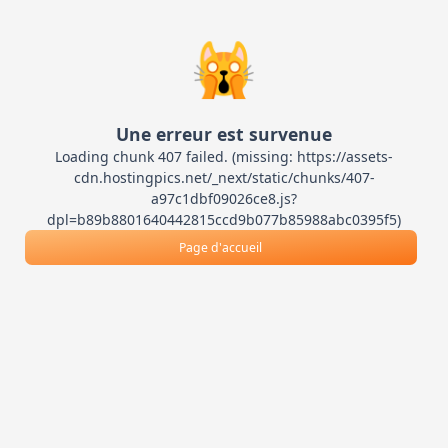
🙀
Une erreur est survenue
Loading chunk 407 failed. (missing: https://assets-
cdn.hostingpics.net/_next/static/chunks/407-
a97c1dbf09026ce8.js?
dpl=b89b8801640442815ccd9b077b85988abc0395f5)
Page d'accueil