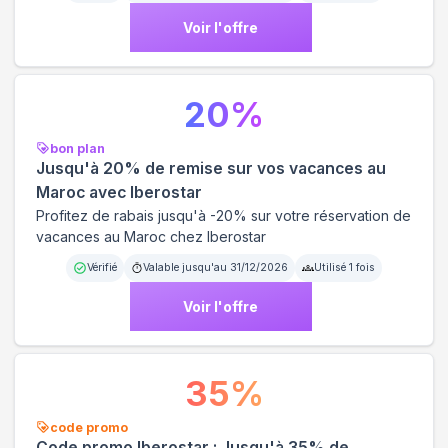
Voir l'offre
20
%
bon plan
Jusqu'à 20% de remise sur vos vacances au
Maroc avec Iberostar
Profitez de rabais jusqu'à -20% sur votre réservation de
vacances au Maroc chez Iberostar
Vérifié
Valable jusqu'au
31/12/2026
Utilisé
1
fois
Voir l'offre
35
%
code promo
Code promo Iberostar : Jusqu'à 35% de