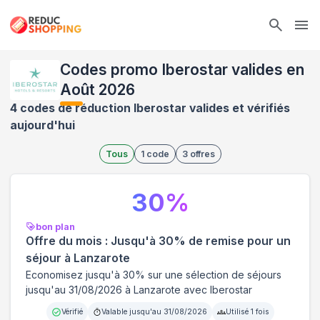
Ope
Codes promo Iberostar valides en
Août 2026
4 codes de réduction Iberostar valides et vérifiés
aujourd'hui
Tous
1
code
3
offres
30
%
bon plan
Offre du mois : Jusqu'à 30% de remise pour un
séjour à Lanzarote
Economisez jusqu'à 30% sur une sélection de séjours
jusqu'au 31/08/2026 à Lanzarote avec Iberostar
Vérifié
Valable jusqu'au
31/08/2026
Utilisé
1
fois