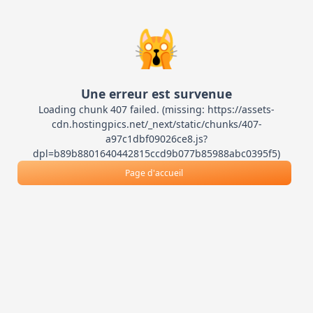
🙀
Une erreur est survenue
Loading chunk 407 failed. (missing: https://assets-
cdn.hostingpics.net/_next/static/chunks/407-
a97c1dbf09026ce8.js?
dpl=b89b8801640442815ccd9b077b85988abc0395f5)
Page d'accueil