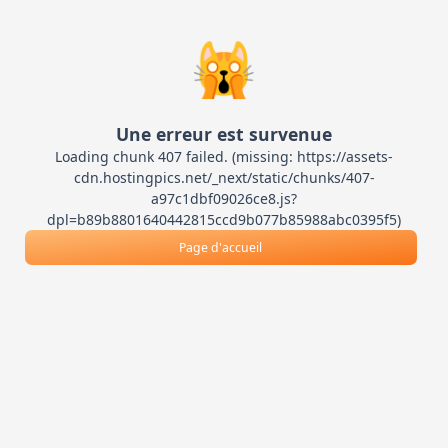
🙀
Une erreur est survenue
Loading chunk 407 failed. (missing: https://assets-
cdn.hostingpics.net/_next/static/chunks/407-
a97c1dbf09026ce8.js?
dpl=b89b8801640442815ccd9b077b85988abc0395f5)
Page d'accueil