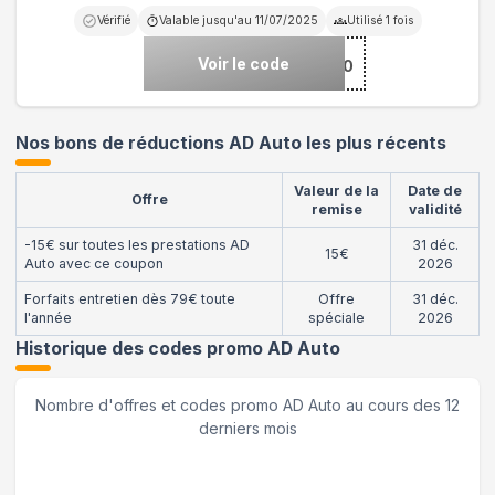
Vérifié
Valable jusqu'au
11/07/2025
Utilisé
1
fois
Voir le code
***LYS10
Nos bons de réductions AD Auto les plus récents
Valeur de la
Date de
Offre
remise
validité
-15€ sur toutes les prestations AD
31 déc.
15€
Auto avec ce coupon
2026
Forfaits entretien dès 79€ toute
Offre
31 déc.
l'année
spéciale
2026
Historique des codes promo
AD Auto
Nombre d'offres et codes promo
AD Auto
au cours des 12
derniers mois