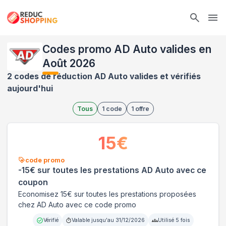
Ope
Codes promo AD Auto valides en
Août 2026
2 codes de réduction AD Auto valides et vérifiés
aujourd'hui
Tous
1
code
1
offre
15
€
code promo
-15€ sur toutes les prestations AD Auto avec ce
coupon
Economisez 15€ sur toutes les prestations proposées
chez AD Auto avec ce code promo
Vérifié
Valable jusqu'au
31/12/2026
Utilisé
5
fois