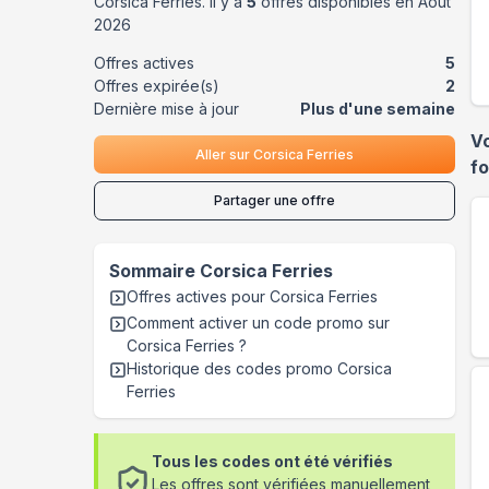
Corsica Ferries
. Il y a
5
offres disponibles en
Août
2026
Offres actives
5
Offres expirée(s)
2
Dernière mise à jour
Plus d'une semaine
V
Aller sur
Corsica Ferries
f
Partager une offre
Sommaire
Corsica Ferries
Offres actives pour
Corsica Ferries
Comment activer un code promo sur
Corsica Ferries
?
Historique des codes promo
Corsica
Ferries
Tous les codes ont été vérifiés
Les offres sont vérifiées manuellement