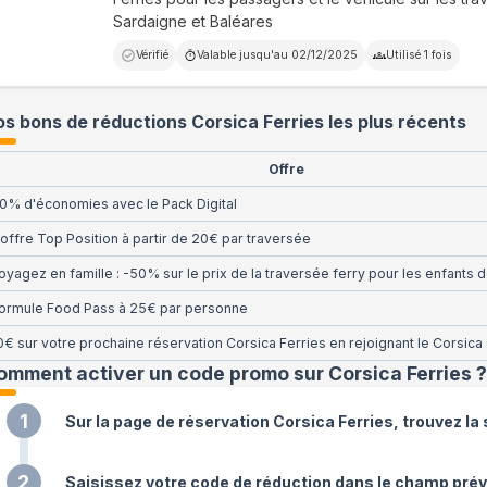
Sardaigne et Baléares
Vérifié
Valable jusqu'au
02/12/2025
Utilisé
1
fois
s bons de réductions Corsica Ferries les plus récents
Offre
0% d'économies avec le Pack Digital
'offre Top Position à partir de 20€ par traversée
oyagez en famille : -50% sur le prix de la traversée ferry pour les enfants d
ormule Food Pass à 25€ par personne
0€ sur votre prochaine réservation Corsica Ferries en rejoignant le Corsica
omment activer un code promo sur Corsica Ferries
?
1
Sur la page de réservation Corsica Ferries, trouvez 
2
Saisissez votre code de réduction dans le champ prévu 