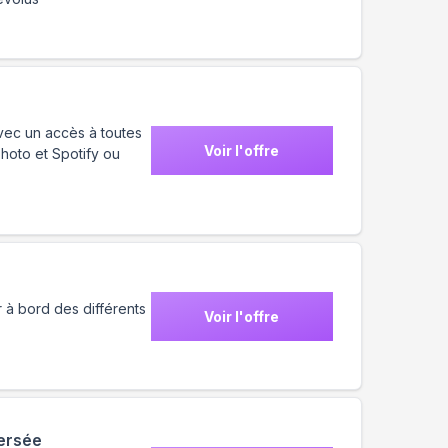
vec un accès à toutes
Voir l'offre
photo et Spotify ou
r à bord des différents
Voir l'offre
versée