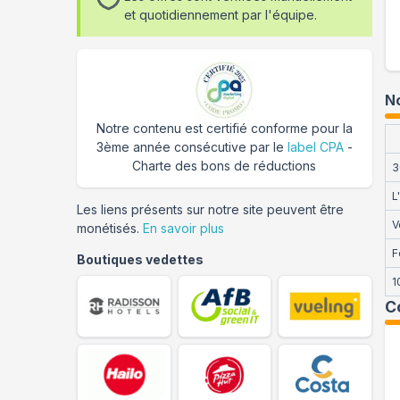
et quotidiennement par l'équipe.
No
Notre contenu est certifié conforme pour la
3ème année consécutive par le
label CPA
-
Charte des bons de réductions
3
L
Les liens présents sur notre site peuvent être
V
monétisés.
En savoir plus
F
Boutiques vedettes
1
C