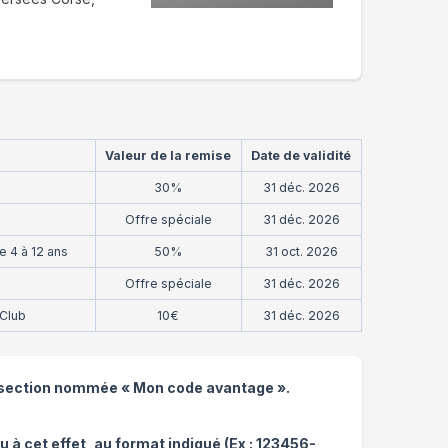
Valeur de la remise
Date de validité
30%
31 déc. 2026
Offre spéciale
31 déc. 2026
e 4 à 12 ans
50%
31 oct. 2026
Offre spéciale
31 déc. 2026
 Club
10€
31 déc. 2026
la section nommée « Mon code avantage ».
à cet effet, au format indiqué (Ex : 123456-