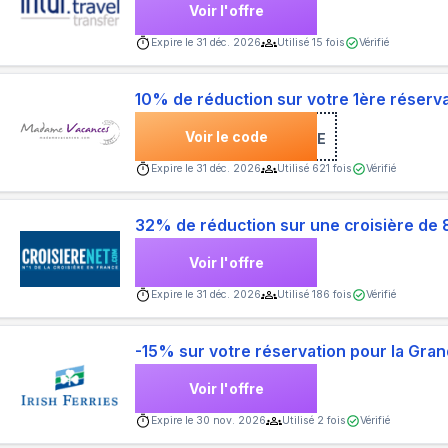
Voir l'offre
Expire le
31 déc. 2026
Utilisé
15
fois
Vérifié
10% de réduction sur votre 1ère réserv
Voir le code
***NVENUE
Expire le
31 déc. 2026
Utilisé
621
fois
Vérifié
32% de réduction sur une croisière de 
Voir l'offre
Expire le
31 déc. 2026
Utilisé
186
fois
Vérifié
-15% sur votre réservation pour la Gr
Voir l'offre
Expire le
30 nov. 2026
Utilisé
2
fois
Vérifié