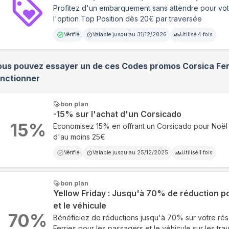
Profitez d'un embarquement sans attendre pour vot
l'option Top Position dès 20€ par traversée
Vérifié
Valable jusqu'au
31/12/2026
Utilisé
4
fois
ous pouvez essayer un de ces Codes promos
Corsica Fer
onctionner
bon plan
-15% sur l'achat d'un Corsicado
15
%
Economisez 15% en offrant un Corsicado pour Noë
d'au moins 25€
Vérifié
Valable jusqu'au
25/12/2025
Utilisé
1
fois
bon plan
Yellow Friday : Jusqu'à 70% de réduction p
et le véhicule
70
%
Bénéficiez de réductions jusqu'à 70% sur votre rés
Ferries pour les passagers et le véhicule sur les tr