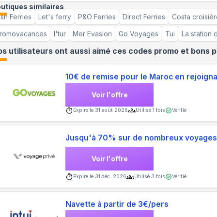
utiques similaires
rish Ferries
Let's ferry
P&O Ferries
Direct Ferries
Costa croisiè
romovacances
l'tur
Mer Evasion
Go Voyages
Tui
La station 
s utilisateurs ont aussi aimé ces codes promo et bons p
10€ de remise pour le Maroc en rejoig
Voir l'offre
Expire le
31 août 2026
Utilisé
1
fois
Vérifié
Jusqu'à 70% sur de nombreux voyage
Voir l'offre
Expire le
31 déc. 2026
Utilisé
3
fois
Vérifié
Navette à partir de 3€/pers