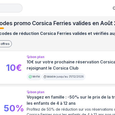
C
odes promo Corsica Ferries valides en Août
codes de réduction Corsica Ferries valides et vérifiés au
offres
bon plan
10€ sur votre prochaine réservation Corsica
10
€
rejoignant le Corsica Club
Vérifié
Valable jusqu'au
31/12/2026
bon plan
Voyagez en famille : -50% sur le prix de la 
les enfants de 4 à 12 ans
50
%
Profitez de 50% de réduction sur vos réservations
Corsica Ferries pour les enfants de 4 à 12 ans non r