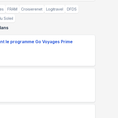
res
FRAM
Croisierenet
Logitravel
DFDS
du Soleil
lans
nant le programme Go Voyages Prime
s